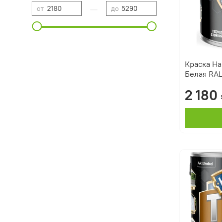
—
от
до
Краска Ha
Белая RAL
2 180