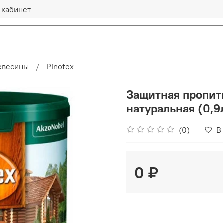
 кабинет
евесины
Pinotex
Защитная пропитка
натуральная (0,9
(0)
В
0 ₽