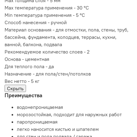
Max толщина слоя -
5 мм
Max температура применения -
30 °С
Min температура применения -
5 °С
Способ нанесения -
ручной
Материал основания -
для отмостки, пола, стены, труб,
бассейна, фундамента, колодцев, террасы, кухни,
ванной, балкона, подвала
Рекомендуемое количество слоев -
2
Основа -
цементная
Для теплого пола -
да
Назначение -
для пола/стен/потолков
Вес нетто -
5 кг
Скрыть
Преимущества
водонепроницаемая
морозостойкая, подходит для наружных работ
паропроницаемая
легко наносится кистью и шпателем
для стен и пола подвала / гаража